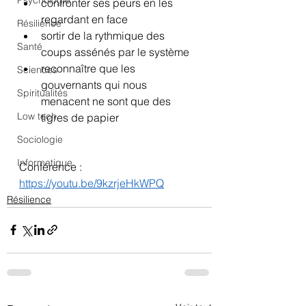
Psychologie
confronter ses peurs en les 
regardant en face
Résilience
sortir de la rythmique des 
Santé
coups assénés par le système
reconnaître que les 
Sciences
gouvernants qui nous 
Spiritualités
menacent ne sont que des 
Low tech
tigres de papier
Sociologie
Informatique
Conférence :
https://youtu.be/9kzrjeHkWPQ
Résilience