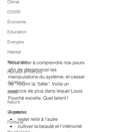
Climat
COVID
Économie
Education
Energies
Habitat
Hors piste
Nous aider à comprendre nos peurs 
afin de désamorcer les 
Humeur et humour
manipulations du système, et cesser 
Juridique
de “nourrir la “bête”. Voilà un 
exercice de plus dans lequel Louis 
Local
Fouché excelle. Quel talent ! 
Nature
A retenir:
Oligarchie
rester relié à l'autre
Politique
cultiver la beauté et l'intériorité