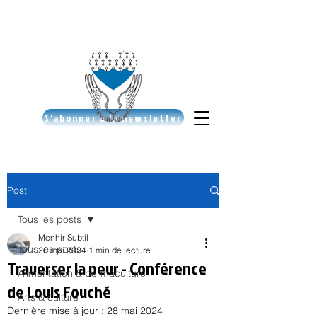
S'abonner à la newsletter
Post
Tous les posts
Menhir Subtil
Tous les posts
26 mai 2024
1 min de lecture
Traverser la peur - Conférence
Alimentation & permaculture
de Louis Fouché
Arts & culture
Dernière mise à jour :
28 mai 2024