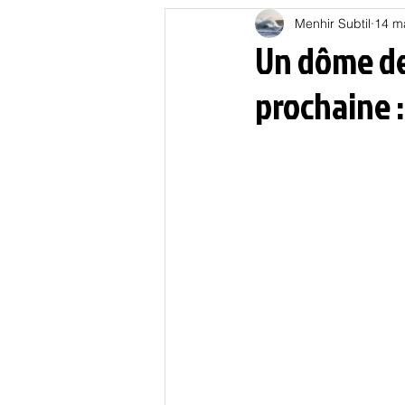
Menhir Subtil
14 m
Education
Energies
Un dôme de
prochaine :
Nature
Oligarchie
P
Spiritualités
Low tech