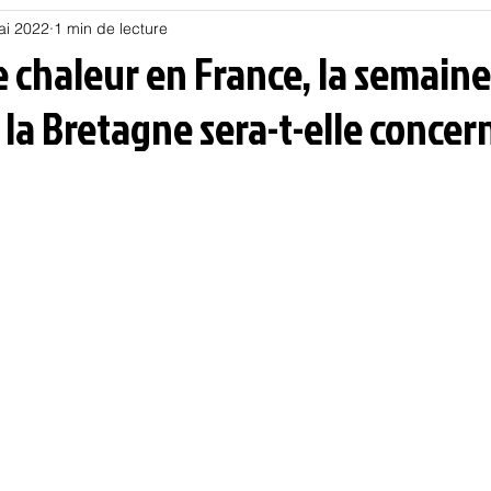
ai 2022
1 min de lecture
Habitat
Hors piste
Humeur et humour
Jur
 chaleur en France, la semaine
 la Bretagne sera-t-elle concer
olitique
Psychologie
Résilience
Santé
Sociologie
Informatique