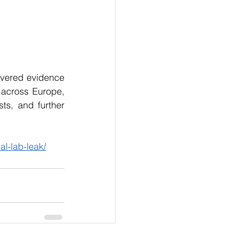
overed evidence 
across Europe, 
s, and further 
l-lab-leak/