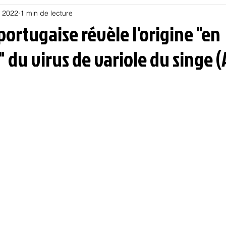
n 2022
1 min de lecture
Habitat
Hors piste
Humeur et humour
Jur
ortugaise révèle l'origine "en
" du virus de variole du singe 
olitique
Psychologie
Résilience
Santé
Sociologie
Informatique