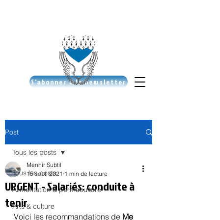
S'abonner à la newsletter
Post
Tous les posts
Menhir Subtil
Tous les posts
15 sept. 2021
1 min de lecture
URGENT - Salariés: conduite à
Alimentation & permaculture
tenir
Arts & culture
Voici les recommandations de 
Me 