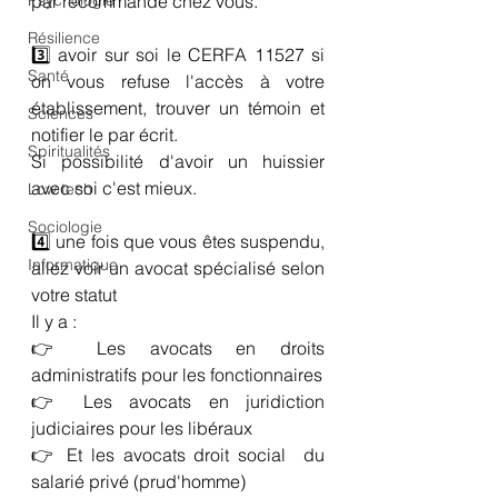
Psychologie
par recommandé chez vous.
Résilience
3️⃣ avoir sur soi le CERFA 11527 si 
Santé
on vous refuse l'accès à votre 
établissement, trouver un témoin et 
Sciences
notifier le par écrit.
Spiritualités
Si possibilité d'avoir un huissier 
avec soi c'est mieux. 
Low tech
Sociologie
4️⃣ une fois que vous êtes suspendu, 
Informatique
allez voir un avocat spécialisé selon 
votre statut
Il y a : 
👉 Les avocats en droits 
administratifs pour les fonctionnaires 
👉 Les avocats en juridiction 
judiciaires pour les libéraux 
👉 Et les avocats droit social  du 
salarié privé (prud'homme) 