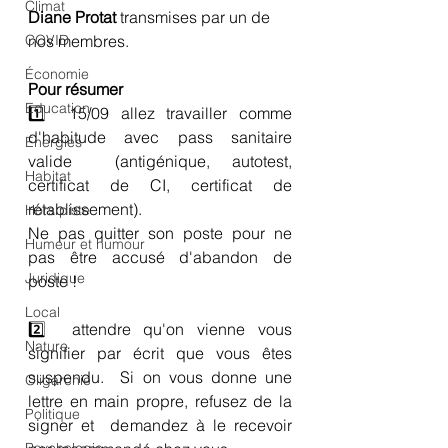
Climat
Diane Protat
 transmises par un de 
COVID
nos membres.
Économie
Pour résumer 
Education
1️⃣  15/09 allez travailler comme 
d'habitude avec pass sanitaire 
Energies
valide  (antigénique, autotest, 
Habitat
certificat de CI, certificat de 
rétablissement).
Hors piste
Ne pas quitter son poste pour ne 
Humeur et humour
pas être accusé d'abandon de 
Juridique
poste !
Local
2️⃣  attendre qu'on vienne vous 
Nature
signifier par écrit que vous êtes 
suspendu.  Si on vous donne une 
Oligarchie
lettre en main propre, refusez de la 
Politique
signer et  demandez à le recevoir 