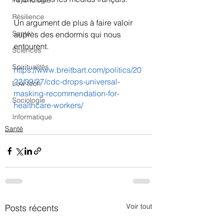
Psychologie
Résilience
Un argument de plus à faire valoir 
Santé
auprès des endormis qui nous 
entourent.
Sciences
Spiritualités
https://www.breitbart.com/politics/20
22/09/27/cdc-drops-universal-
Low tech
masking-recommendation-for-
Sociologie
healthcare-workers/
Informatique
Santé
Voir tout
Posts récents