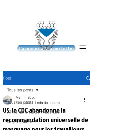
S'abonner à la newsletter
Post
Tous les posts
Menhir Subtil
Tous les posts
6 oct. 2022
1 min de lecture
US: le CDC abandonne la
Alimentation & permaculture
recommandation universelle de
Arts & culture
masquage pour les travailleurs