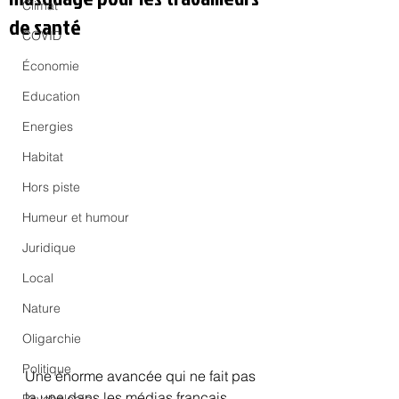
Climat
de santé
COVID
Économie
Education
Energies
Habitat
Hors piste
Humeur et humour
Juridique
Local
Nature
Oligarchie
Politique
Une énorme avancée qui ne fait pas 
la une dans les médias français.