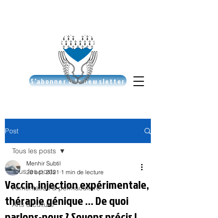
S'abonner à la newsletter
Post
Tous les posts
Menhir Subtil
Tous les posts
28 oct. 2021
1 min de lecture
Vaccin, injection expérimentale,
Alimentation & permaculture
thérapie génique … De quoi
Arts & culture
parlons-nous ? Soyons précis !