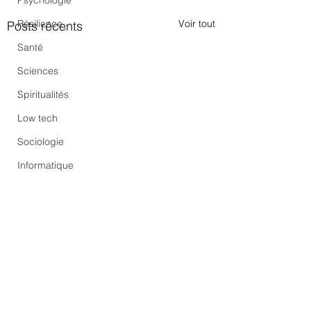
Psychologie
Voir tout
Résilience
Posts récents
Santé
Sciences
Spiritualités
Low tech
Sociologie
Informatique
Commentaires