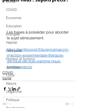
Climat
COVID
Économie
Education
Les bases à posséder pour aborder 
Energies
le sujet sérieusement.
Habitat
https://reinfocovid.fr/science/vaccin-
Hors piste
injection-experimentale-therapie-
Humeur et humour
genique-de-quoi-parlons-nous-
soyons-precis/
Juridique
COVID
Local
Santé
Nature
Oligarchie
Politique