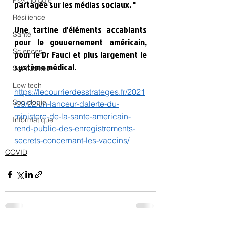
Psychologie
partagée sur les médias sociaux. "
Résilience
Une tartine d'éléments accablants 
Santé
pour le gouvernement américain, 
Sciences
pour le Dr Fauci et plus largement le 
système médical.
Spiritualités
Low tech
https://lecourrierdesstrateges.fr/2021
Sociologie
/09/22/un-lanceur-dalerte-du-
ministere-de-la-sante-americain-
Informatique
rend-public-des-enregistrements-
secrets-concernant-les-vaccins/
COVID