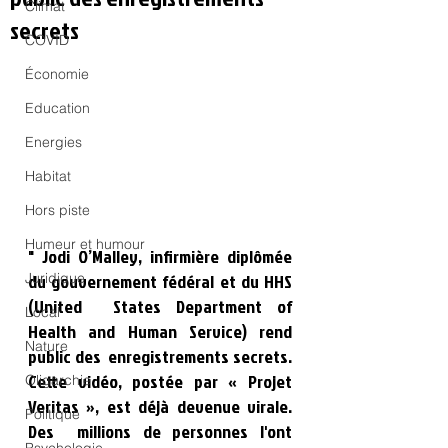
Climat
secrets
COVID
Économie
Education
Energies
Habitat
Hors piste
Humeur et humour
" Jodi O’Malley, infirmière diplômée 
du gouvernement fédéral et du HHS 
Juridique
(United  States Department of 
Local
Health and Human Service) rend 
Nature
public des  enregistrements secrets. 
Cette vidéo, postée par « Projet 
Oligarchie
Veritas », est déjà devenue virale. 
Politique
Des  millions de personnes l'ont 