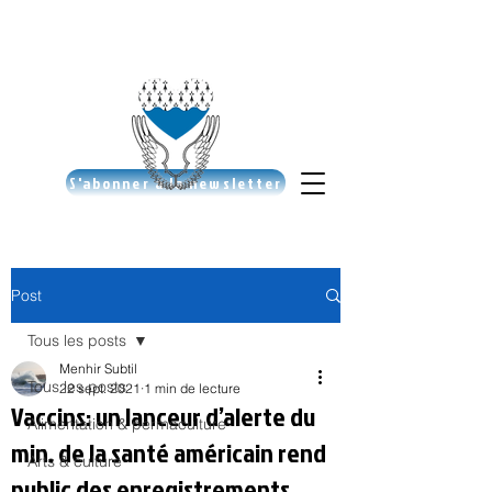
S'abonner à la newsletter
Post
Tous les posts
Menhir Subtil
Tous les posts
22 sept. 2021
1 min de lecture
Vaccins: un lanceur d’alerte du
Alimentation & permaculture
min. de la santé américain rend
Arts & culture
public des enregistrements