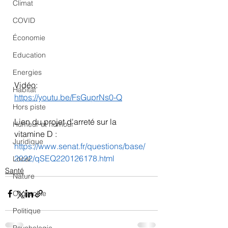
Climat
COVID
Économie
Education
Energies
Vidéo:
Habitat
https://youtu.be/FsGuprNs0-Q
Hors piste
Lien du projet d'arreté sur la 
Humeur et humour
vitamine D : 
Juridique
https://www.senat.fr/questions/base/
2022/qSEQ220126178.html
Local
Santé
Nature
Oligarchie
Politique