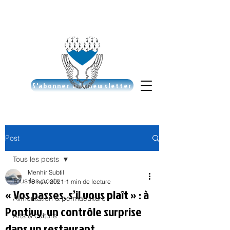
S'abonner à la newsletter
Post
Tous les posts
Menhir Subtil
Tous les posts
18 nov. 2021
1 min de lecture
« Vos passes, s’il vous plaît » : à
Alimentation & permaculture
Pontivy, un contrôle surprise
Arts & culture
dans un restaurant