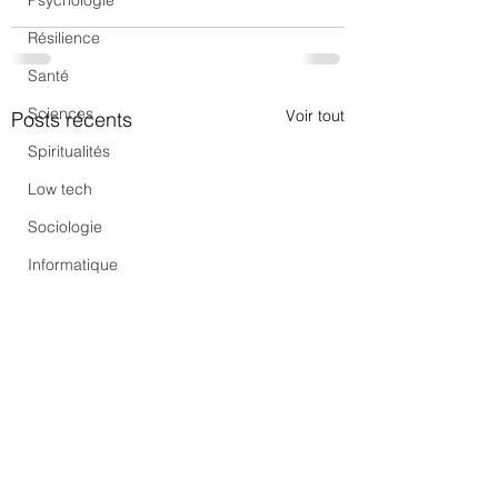
Psychologie
Résilience
Santé
Sciences
Voir tout
Posts récents
Spiritualités
Low tech
Sociologie
Informatique