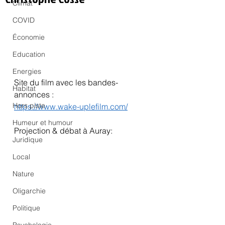
Climat
COVID
Économie
Education
Energies
Site du film avec les bandes-
Habitat
annonces :
Hors piste
https://www.wake-uplefilm.com/
Humeur et humour
Projection & débat à Auray:
Juridique
Local
Nature
Oligarchie
Politique