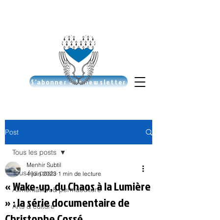
S'abonner à la newsletter
Post
Tous les posts
Menhir Subtil
Tous les posts
4 juin 2023
1 min de lecture
« Wake-up, du Chaos à la Lumière
Alimentation & permaculture
» : la série documentaire de
Arts & culture
Christophe Cossé