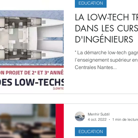
EDUCATION
LA LOW-TECH T
DANS LES CUR
D'INGÉNIEURS
" La démarche low-tech gagn
l’enseignement supérieur en 
Centrales Nantes...
Menhir Subtil
4 oct. 2022
1 min de lectur
EDUCATION