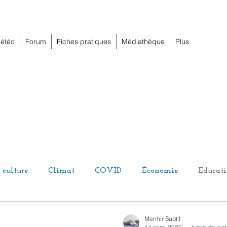
étéo
Forum
Fiches pratiques
Médiathèque
Plus
 culture
Climat
COVID
Économie
Educat
umour
Juridique
Local
Nature
Oligarchie
Menhir Subtil