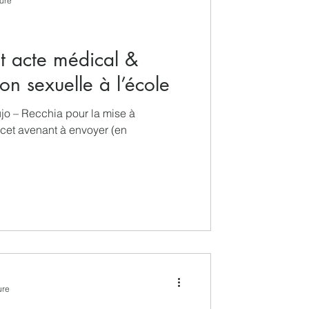
ture
ue
t acte médical &
on sexuelle à l’école
újo – Recchia pour la mise à
e cet avenant à envoyer (en
ure