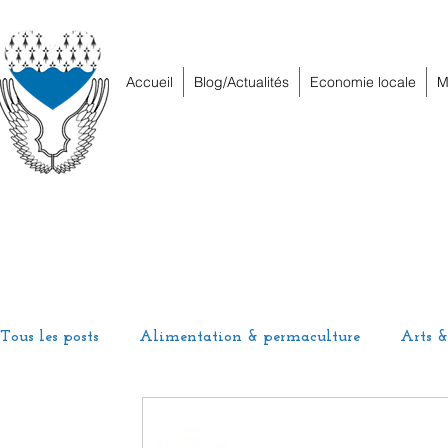
Accueil
Blog/Actualités
Economie locale
M
Tous les posts
Alimentation & permaculture
Arts &
Energies
Habitat
Hors piste
Humeur et h