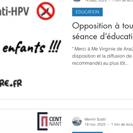
14 sept. 2023
1 min de lec
EDUCATION
Spiritualités
Low tech
Sociologie
Informatiq
Opposition à tou
séance d’éducati
" Merci à Me Virginie de Ara
disposition et la diffusion d
recommandé) au plus tôt...
Menhir Subtil
18 nov. 2022
1 min de lect