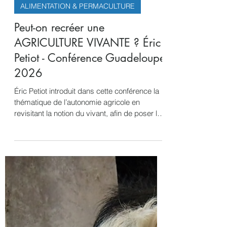
Menhir Subtil
23 févr.
2 min de lecture
ALIMENTATION & PERMACULTURE
Peut-on recréer une
AGRICULTURE VIVANTE ? Éric
Petiot - Conférence Guadeloupe
2026
Éric Petiot introduit dans cette conférence la
thématique de l’autonomie agricole en
revisitant la notion du vivant, afin de poser les
bases d’une phytothérapie agricole
respectueuse et autonome, en rupture avec
la vision industrielle du vivant.