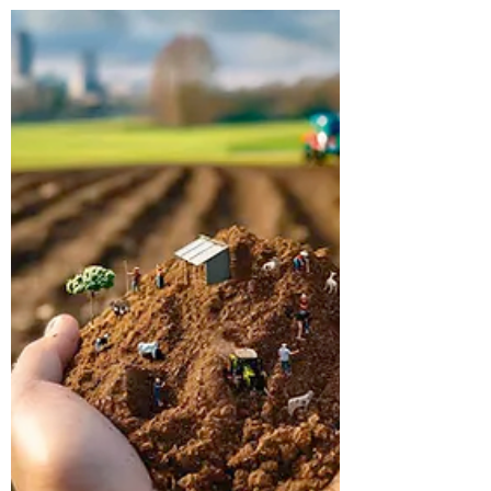
Menhir Subtil
28 août 2024
0 min de lecture
RÉSILIENCE
Résilience / Fiche pratique
n°01: La filtration de l'eau