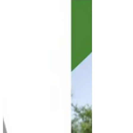
https://x.com/cornecmerlet/status/204342599
5928019210?
s=46&t=KydAjJ8x765bP8y1vVjkbQ Pour en
savoir plus sur Scarlette Le Corre:
https://www.youtube.com/watch?
v=y7MCts7Ktq0