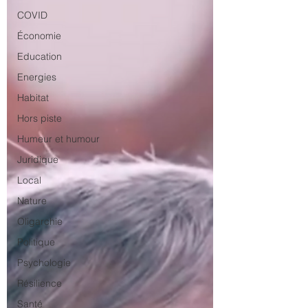
COVID
Économie
Education
Energies
Habitat
Hors piste
Humeur et humour
Juridique
Local
Nature
Oligarchie
Politique
Psychologie
Résilience
Santé