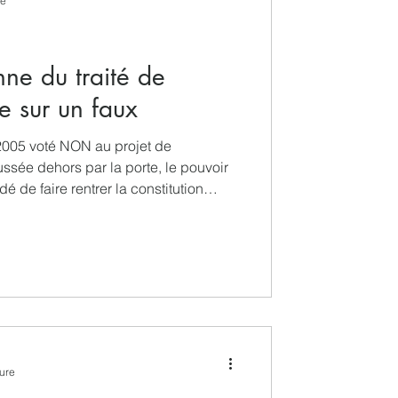
re
ue
ne du traité de
e sur un faux
 2005 voté NON au projet de
ssée dehors par la porte, le pouvoir
é de faire rentrer la constitution
vec le traité de Lisbonne de
’apportait que des ajustements
on. Le traité avait été ratifié au
faille dans l’édifice apparaît à ce
sénateurs ayant été i
ture