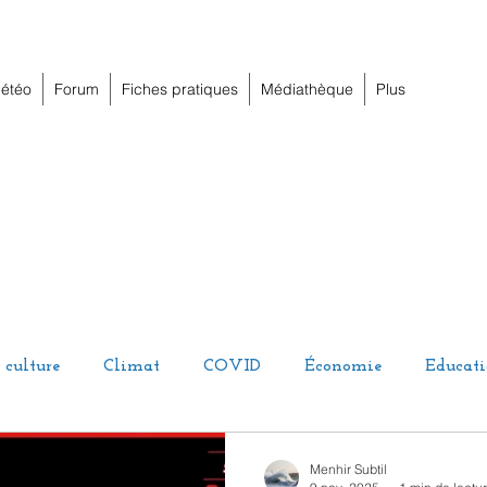
étéo
Forum
Fiches pratiques
Médiathèque
Plus
 culture
Climat
COVID
Économie
Educat
umour
Juridique
Local
Nature
Oligarchie
Menhir Subtil