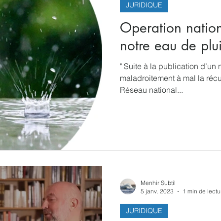
JURIDIQUE
Operation natio
notre eau de plu
" Suite à la publication d’un
maladroitement à mal la récu
Réseau national...
Menhir Subtil
5 janv. 2023
1 min de lectu
JURIDIQUE