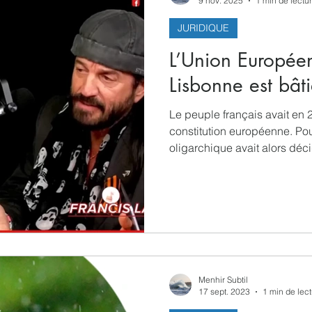
9 nov. 2025
1 min de lectu
JURIDIQUE
Spiritualités
Low tech
Sociologie
Informatiq
L’Union Européen
Lisbonne est bâti
Le peuple français avait en
constitution européenne. Pou
oligarchique avait alors décid
européenne par la fenêtre, a
décembre 2007. Ce dernier n
mineurs au projet de constituti
congrès français en 2008. La 
moment précis: un tiers des 
Menhir Subtil
17 sept. 2023
1 min de lec