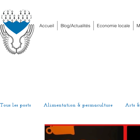
Accueil
Blog/Actualités
Economie locale
M
Tous les posts
Alimentation & permaculture
Arts &
Energies
Habitat
Hors piste
Humeur et h