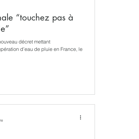
nale “touchez pas à
ie”
 nouveau décret mettant
pération d’eau de pluie en France, le
re