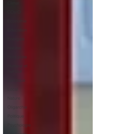
Climat
COVID
Économie
Education
Energies
Habitat
Hors piste
Humeur et
humour
Juridique
Local
Nature
Oligarchie
Politique
Psychologie