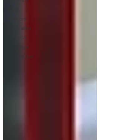
Résilience
Santé
Sciences
Spiritualités
Low tech
Sociologie
Informatique