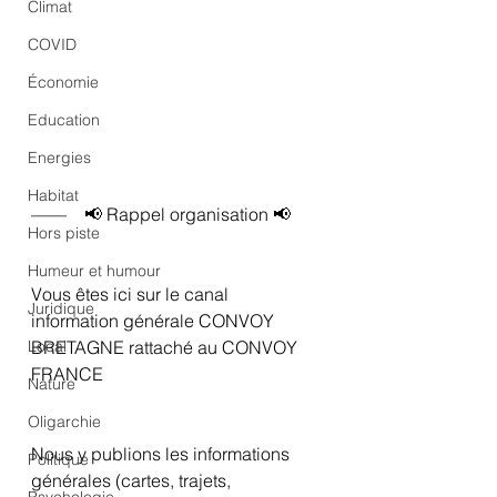
Climat
COVID
Économie
Education
Energies
Habitat
——    📢 Rappel organisation 📢
Hors piste
Humeur et humour
Vous êtes ici sur le canal 
Juridique
information générale CONVOY 
Local
BRETAGNE rattaché au CONVOY 
FRANCE
Nature
Oligarchie
Nous y publions les informations 
Politique
générales (cartes, trajets, 