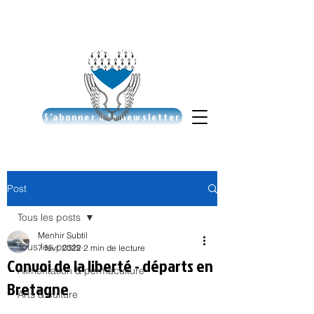
S'abonner à la newsletter
Post
Tous les posts
Menhir Subtil
Tous les posts
7 févr. 2022
2 min de lecture
Convoi de la liberté - départs en
Alimentation & permaculture
Bretagne
Arts & culture