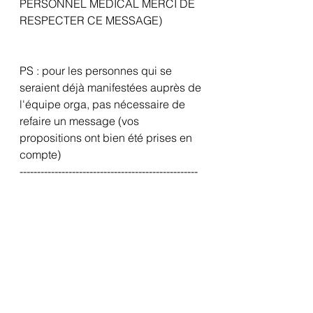
PERSONNEL MEDICAL MERCI DE 
RESPECTER CE MESSAGE)
PS : pour les personnes qui se 
seraient déjà manifestées auprès de 
l'équipe orga, pas nécessaire de 
refaire un message (vos 
propositions ont bien été prises en 
compte)
---------------------------------------------------
 —— APPEL A VOLONTAIRES ——
L'équipe CONVOY BRETAGNE 
recherche des mécaniciens (voiture 
/ poids lourd / motos ...) ou des 