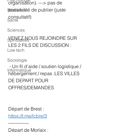
Psychologie
organisation). —> pas de 
possibilité de publier (juste 
Résilience
consultatif)
Santé
Sciences
VENEZ NOUS REJOINDRE SUR 
Spiritualités
LES 2 FILS DE DISCUSSION : 
Low tech
Sociologie
 - Un fil d'aide / soutien logistique / 
Informatique
hébergement / repas :LES VILLES 
DE DEPART POUR 
OFFRES/DEMANDES
Départ de Brest :
https://t.me/lcbre/3
--------------
Départ de Morlaix :