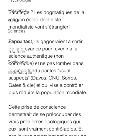
Psychologie
Résilience
Sacrilège ? Les dogmatiques de la 
religion écolo-décliniste-
Santé
mondialiste vont s'étrangler!
Sciences
Et pourtant, ils gagneraient à sortir 
Spiritualités
de la croyance pour revenir à la 
Low tech
science authentique (non 
Sociologie
corrompue) et ne pas tomber dans 
le piège tendu par les "usual 
Informatique
suspects" (Davos, ONU, Sorros, 
Gates & cie) et qui vise à contrôler 
puis réduire la population mondiale.
Cette prise de conscience 
permettrait de se préoccuper des 
vrais problèmes écologiques qui, 
eux, sont vraiment contrôlables. Et 
nos jeunes pourraient enfin sortir de 