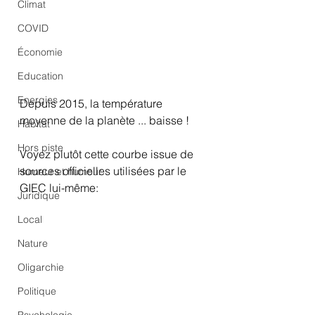
Climat
COVID
Économie
Education
Energies
Depuis 2015, la température 
moyenne de la planète ... baisse !
Habitat
Hors piste
Voyez plutôt cette courbe issue de 
sources officielles utilisées par le 
Humeur et humour
GIEC lui-même:
Juridique
Local
Nature
Oligarchie
Politique