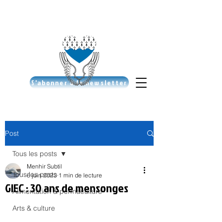
S'abonner à la newsletter
Post
Tous les posts
Menhir Subtil
Tous les posts
6 juin 2023
1 min de lecture
GIEC : 30 ans de mensonges
Alimentation & permaculture
Arts & culture