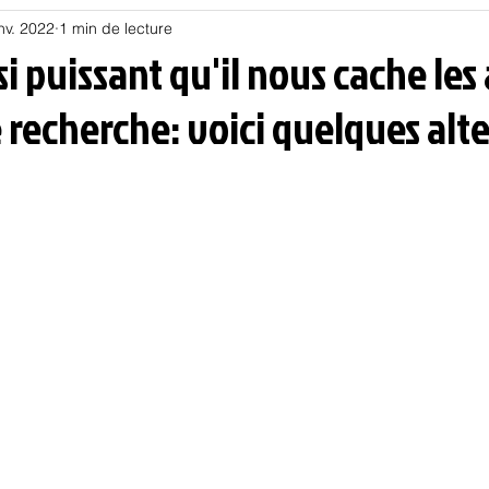
nv. 2022
1 min de lecture
Habitat
Hors piste
Humeur et humour
Jur
si puissant qu'il nous cache les
recherche: voici quelques alt
olitique
Psychologie
Résilience
Santé
Sociologie
Informatique