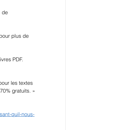
s de 
pour plus de 
ivres PDF. 
our les textes 
70% gratuits. »
sant-quil-nous-