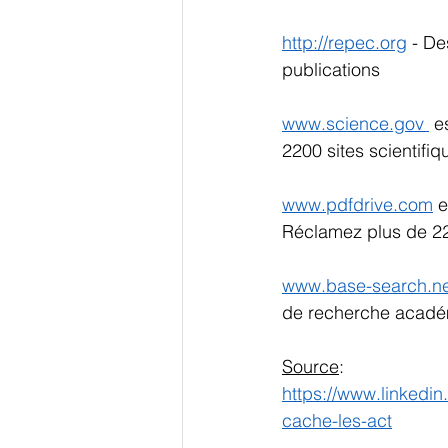
http://repec.org
 - De
publications 
www.science.gov 
 e
2200 sites scientifiq
www.pdfdrive.com
 
Réclamez plus de 225
www.base-search.ne
de recherche académi
Source
:
https://www.linkedi
cache-les-act