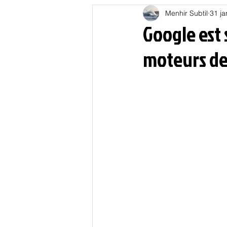
Menhir Subtil
31 ja
Education
Energies
Google est 
moteurs de 
Nature
Oligarchie
P
Spiritualités
Low tech