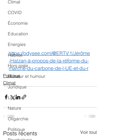
Climat
COVID
Économie
Education
Energies
https://odysee.com/@ERTV:1/Jérôme
Habitat
-Halzan-à-propos-de-la-réforme-du-
Hors piste
marché-du-carbone-de-l-UE-et-du-r
Politique
Humeur et humour
Climat
Juridique
Local
Nature
Oligarchie
Politique
Voir tout
Posts récents