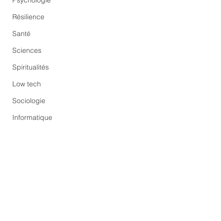
Psychologie
Résilience
Santé
Sciences
Spiritualités
Low tech
Sociologie
Informatique
Commentaires
Trump : ange ou dém
Documentaire : Au nom de