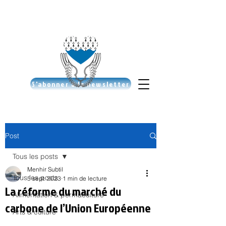
S'abonner à la newsletter
Post
Tous les posts
Menhir Subtil
Tous les posts
5 sept. 2023
1 min de lecture
La réforme du marché du
Alimentation & permaculture
carbone de l’Union Européenne
Arts & culture