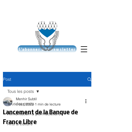
S'abonner à la newsletter
Post
Tous les posts
Menhir Subtil
Tous les posts
6 oct. 2022
1 min de lecture
Lancement de la Banque de
Alimentation & permaculture
France Libre
Arts & culture