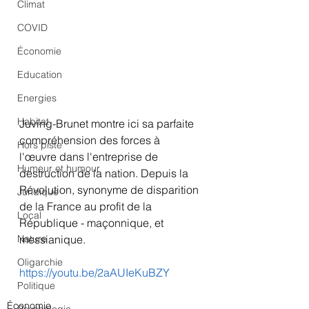
Climat
COVID
Économie
Education
Energies
Habitat
Juving-Brunet montre ici sa parfaite 
compréhension des forces à 
Hors piste
l'œuvre dans l'entreprise de 
Humeur et humour
destruction de la nation. Depuis la 
Révolution, synonyme de disparition 
Juridique
de la France au profit de la 
Local
République - maçonnique, et 
Nature
messianique.
Oligarchie
https://youtu.be/2aAUIeKuBZY
Politique
Économie