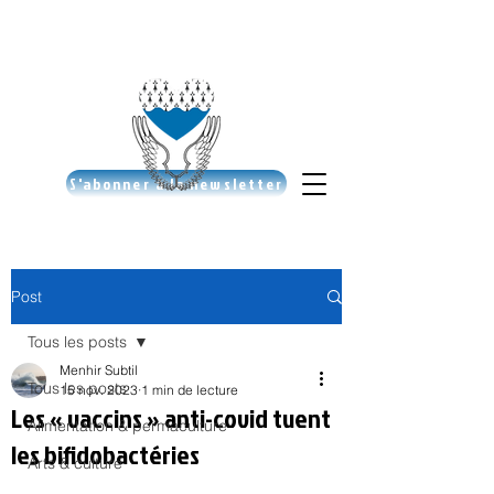
S'abonner à la newsletter
Post
Tous les posts
Menhir Subtil
Tous les posts
15 nov. 2023
1 min de lecture
Les « vaccins » anti-covid tuent
Alimentation & permaculture
les bifidobactéries
Arts & culture