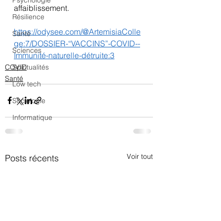
Psychologie
affaiblissement.
Résilience
https://odysee.com/@ArtemisiaColle
Santé
ge:7/DOSSIER-“VACCINS”-COVID--
Sciences
Immunité-naturelle-détruite:3
COVID
Spiritualités
Santé
Low tech
Sociologie
Informatique
Voir tout
Posts récents