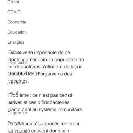
Climat
COVID
Économie
Education
Energies
Découverte importante de ce 
Habitat
docteur americain: la population de 
Hors piste
bifidobactéries s'effondre de façon 
Humeur et humour
durable dans l'organisme des 
vaccinés.
Juridique
Local
Problème : ce n'est pas censé 
arriver, et ces bifidobactéries 
Nature
participent au système immunitaire.
Oligarchie
Politique
Ces "vaccins" supposés renforcer 
l'immunité causent donc son 