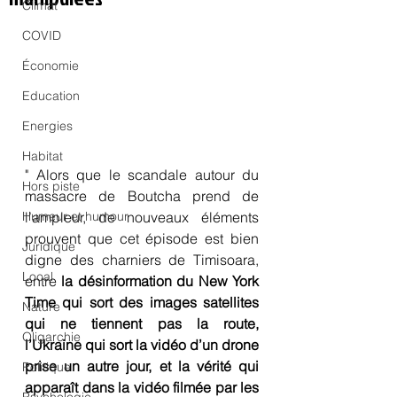
Climat
COVID
Économie
Education
Energies
Habitat
" Alors que le scandale autour du 
Hors piste
massacre de Boutcha prend de  
l’ampleur, de nouveaux éléments 
Humeur et humour
prouvent que cet épisode est bien 
Juridique
digne des charniers de Timisoara, 
Local
entre 
la désinformation du New York 
Time qui sort des images satellites 
Nature
qui ne tiennent pas la route, 
Oligarchie
l’Ukraine qui sort la vidéo d’un drone 
prise un autre jour, et la vérité qui 
Politique
apparaît dans la vidéo filmée par les 