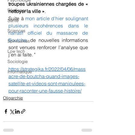
Psychologie
troupes ukrainiennes chargées de « 
Résilience
nettoyer la ville »
.
Suite à 
mon article d’hier soulignant 
Santé
plusieurs incohérences dans le 
Sciences
narratif officiel du massacre de 
Boutcha
, de nouvelles informations 
Spiritualités
sont venues renforcer l’analyse que 
Low tech
j’en ai faite. "
Sociologie
https://strategika.fr/2022/04/06/mass
Informatique
acre-de-boutcha-quand-images-
satellite-et-videos-sont-manipulees-
pour-raconter-une-fausse-histoire/
Oligarchie