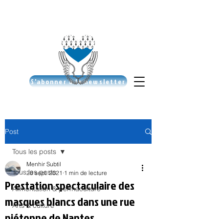
S'abonner à la newsletter
Post
Tous les posts
Menhir Subtil
Tous les posts
28 sept. 2021
1 min de lecture
Prestation spectaculaire des
Alimentation & permaculture
masques blancs dans une rue
Arts & culture
piétonne de Nantes