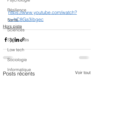
Psychologie
Résilience
https://www.youtube.com/watch?
v=hC8Ga3ibgec
Santé
Hors piste
Sciences
Spiritualités
Low tech
Sociologie
Informatique
Voir tout
Posts récents