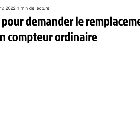
nv. 2022
1 min de lecture
Habitat
Hors piste
Humeur et humour
Jur
it pour demander le remplacem
un compteur ordinaire
olitique
Psychologie
Résilience
Santé
Sociologie
Informatique