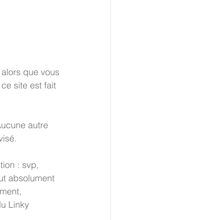
 alors que vous 
e site est fait 
Aucune autre 
visé.
ion : svp, 
aut absolument 
ement, 
u Linky 