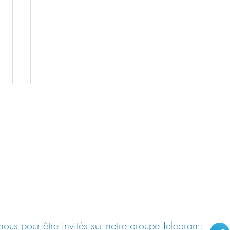
Résilience / Fiche pratique n°04:
Résil
Se protéger des ondes
Gesti
alime
ous pour être invités sur notre groupe Telegram: