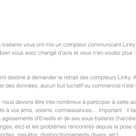
s-traitants vous ont mis un compteur communicant Linky
bien vous avez changé d'avis et vous n'en voulez plus : c
ent destiné à demander le retrait des compteurs Linky. 
aite des données, aucun but lucratif ou commercial n'est 
 nous devons être très nombreux à participer à cette act
site à vos amis, voisins, connaissances… Important : il f
s agissements d'Enedis et de ses sous-traitants (harcèl
nges, etc) et les problèmes rencontrés depuis la pose d
endies, mal-être, dysfonctionnements divers, etc).