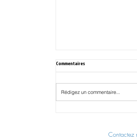
Commentaires
Rédigez un commentaire...
Résilience / Fiche pratique n°04:
Se protéger des ondes
Contactez n