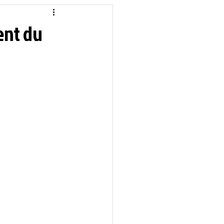
idique
Local
ent du
Sciences