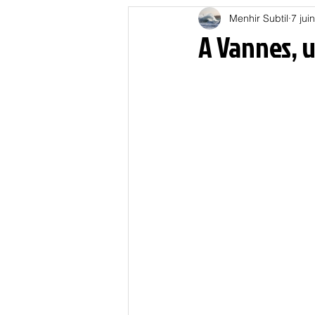
Menhir Subtil
7 jui
Education
Energies
A Vannes, u
Nature
Oligarchie
P
Spiritualités
Low tech