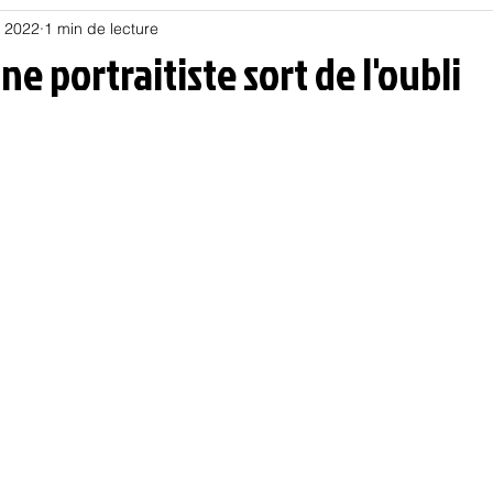
n 2022
1 min de lecture
Habitat
Hors piste
Humeur et humour
Jur
ne portraitiste sort de l'oubli
olitique
Psychologie
Résilience
Santé
Sociologie
Informatique