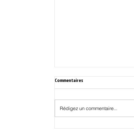
Commentaires
Rédigez un commentaire...
Dieu, la Bretagne et la fin des
temps - partie 2