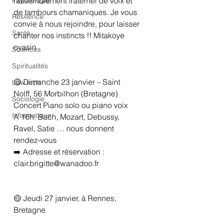
Psychologie
rassemblement fraternel de voix et 
de tambours chamaniques. Je vous 
Résilience
convie à nous rejoindre, pour laisser 
Santé
chanter nos instincts !! Mitakoye 
oyasin
Sciences
Spiritualités
🟡 Dimanche 23 janvier – Saint 
Low tech
Nolff, 56 Morbilhon (Bretagne)
Sociologie
Concert Piano solo ou piano voix
Informatique
A 16h. Bach, Mozart, Debussy, 
Ravel, Satie … nous donnent 
rendez-vous 
➡️ Adresse et réservation : 
clair.brigitte@wanadoo.fr 
🟡 Jeudi 27 janvier, à Rennes, 
Bretagne