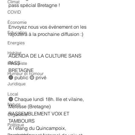
Climat
pass spécial Bretagne !
COVID
Économie
Envoyez nous vos événement on les 
Education
rajoutera à la prochaine diffusion :) 
Energies
Habitat
AGENDA DE LA CULTURE SANS 
PASS
Hors piste
BRETAGNE
Humeur et humour
🟢 public 🟡 privé
Juridique
Local
🟢 Chaque lundi 18h. Ille et vilaine, 
Nature
Melesse (Bretagne)
RASSEMBLEMENT VOIX ET 
Oligarchie
TAMBOURS
Politique
A l’étang du Quincampoix, 