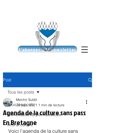
S'abonner à la newsletter
Post
Tous les posts
Menhir Subtil
Tous les posts
28 déc. 2021
1 min de lecture
Agenda de la culture sans pass
Alimentation & permaculture
En Bretagne
Arts & culture
Voici l'agenda de la culture sans 