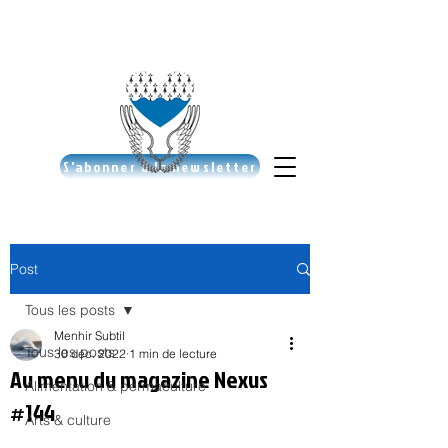
S'abonner à la newsletter
Post
Tous les posts
Menhir Subtil
Tous les posts
30 déc. 2022
1 min de lecture
Au menu du magazine Nexus
Alimentation & permaculture
#144
Arts & culture