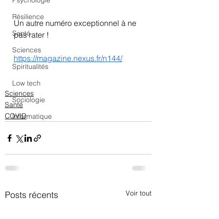
Psychologie
Résilience
Un autre numéro exceptionnel à ne 
Santé
pas rater !
Sciences
https://magazine.nexus.fr/n144/
Spiritualités
Low tech
Sciences
Sociologie
Santé
COVID
Informatique
Voir tout
Posts récents