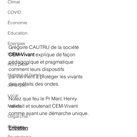
Climat
COVID
Économie
Education
Energies
Grégoire CAUTRU de la société 
Habitat
CEM-Vivant
 explique de façon 
pédagogique et pragmatique 
Hors piste
comment leurs dispositifs 
Humeur et humour
parviennent à protéger les vivants 
des méfaits des ondes.
Juridique
Local
Notez que feu le Pr Marc Henry 
validait et soutenait CEM-Vivant 
Nature
comme ayant une démarche unique.
Oligarchie
Politique
Entretien
: