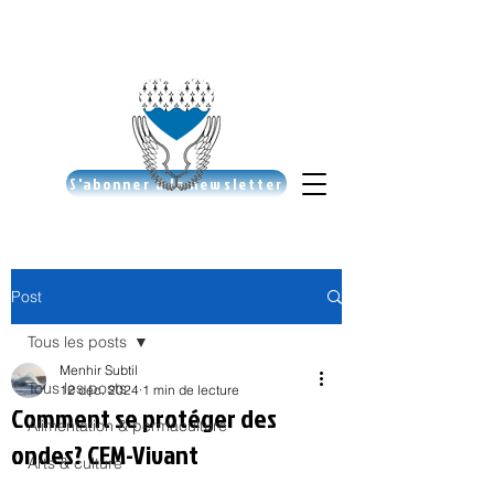
S'abonner à la newsletter
Post
Tous les posts
Menhir Subtil
Tous les posts
12 déc. 2024
1 min de lecture
Comment se protéger des
Alimentation & permaculture
ondes? CEM-Vivant
Arts & culture