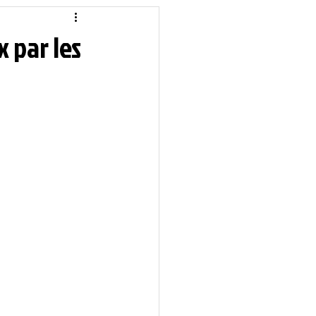
idique
Local
 par les
Sciences