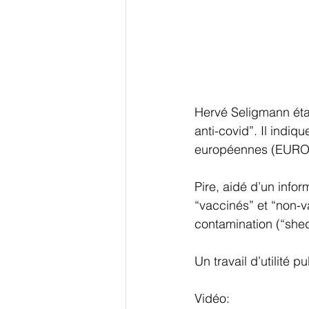
Hervé Seligmann éta
anti-covid”. Il indi
européennes (EUROM
Pire, aidé d’un infor
“vaccinés” et “non-va
contamination (“shed
Un travail d’utilité
Vidéo: