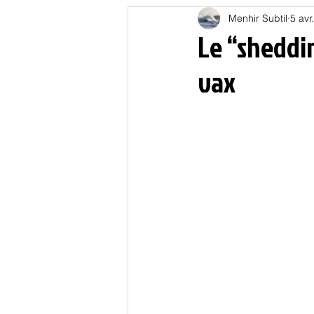
Menhir Subtil
5 avr
Education
Energies
Le “sheddi
vax
Nature
Oligarchie
P
Spiritualités
Low tech