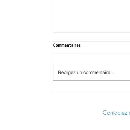
Commentaires
Rédigez un commentaire...
Les Effets Cachés des Vaccins
COVID - UER 2025 Castres
Contactez n