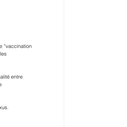
e “vaccination 
les 
alité entre 
e 
xus.