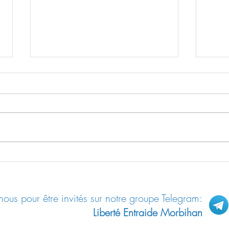
Les m
Résilience / Fiche pratique n°04:
Se protéger des ondes
ous pour être invités sur notre groupe Telegram:
Liberté Entraide Morbihan