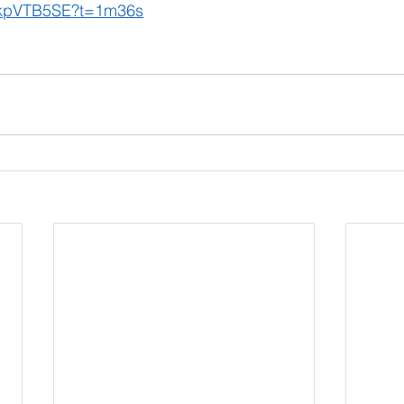
kPkpVTB5SE?t=1m36s