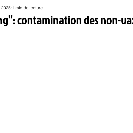
. 2025
1 min de lecture
Habitat
Hors piste
Humeur et humour
Jur
ng”: contamination des non-vax
olitique
Psychologie
Résilience
Santé
Sociologie
Informatique