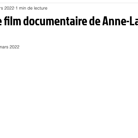
rs 2022
1 min de lecture
Habitat
Hors piste
Humeur et humour
Jur
le film documentaire de Anne-L
olitique
Psychologie
Résilience
Santé
mars 2022
Sociologie
Informatique