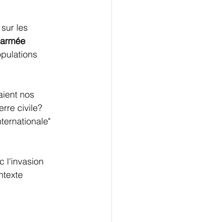
sur les 
'armée 
opulations 
aient nos 
rre civile? 
ternationale" 
 l'invasion 
ntexte 