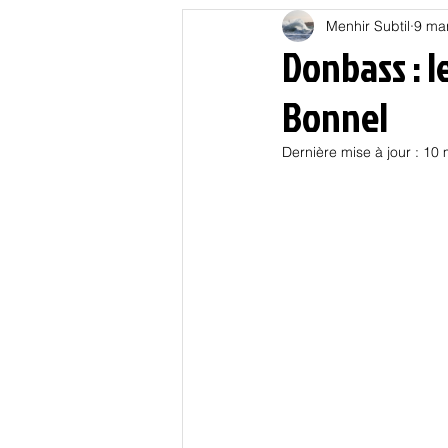
Menhir Subtil
9 ma
Education
Energies
Donbass : 
Bonnel
Nature
Oligarchie
P
Dernière mise à jour :
10 
Spiritualités
Low tech