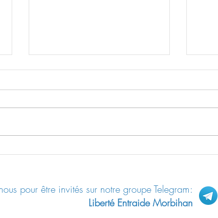
L’Union Européenne du traité de
Comme
Lisbonne est bâtie sur un faux
manip
émot
ous pour être invités sur notre groupe Telegram:
Liberté Entraide Morbihan