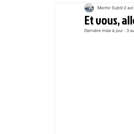
Menhir Subtil
2 avr
Education
Energies
Et vous, al
Dernière mise à jour :
3 a
Nature
Oligarchie
P
Spiritualités
Low tech