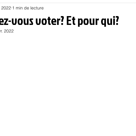
. 2022
1 min de lecture
Habitat
Hors piste
Humeur et humour
Jur
lez-vous voter? Et pour qui?
vr. 2022
olitique
Psychologie
Résilience
Santé
Sociologie
Informatique