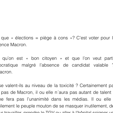
que « élections = piège à cons »? C’est voter pour 
rence Macron.
 qu’on est « bon citoyen » et que l’on veut partic
ratique malgré l’absence de candidat valable ?
acron.
e valent-ils au niveau de la toxicité ? Certainement pa
git pas de Macron, il ou elle n´aura pas autant de talent 
ne fera pas l’unanimité dans les médias. Il ou elle
ilement le peuple mouton de se masquer inutilement, de
 travailler, prendre le TGV ou aller à l’hôpital soigner u