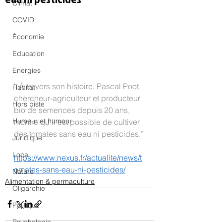
Climat
COVID
Économie
Education
Energies
“ 
À travers son histoire, Pascal Poot, 
Habitat
chercheur-agriculteur et producteur 
Hors piste
bio de semences depuis 20 ans, 
Humeur et humour
montre qu’il est possible de cultiver 
des tomates sans eau ni pesticides.”
Juridique
Local
https://www.nexus.fr/actualite/news/t
omates-sans-eau-ni-pesticides/
Nature
Alimentation & permaculture
Oligarchie
Politique