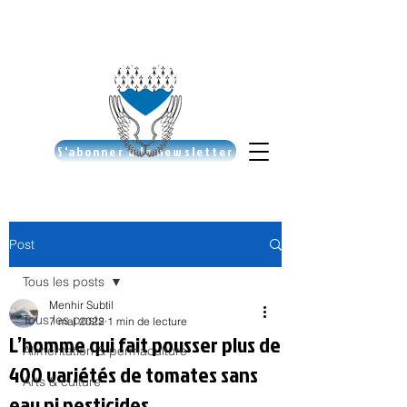
S'abonner à la newsletter
Post
Tous les posts
Menhir Subtil
Tous les posts
7 mai 2022
1 min de lecture
L’homme qui fait pousser plus de
Alimentation & permaculture
400 variétés de tomates sans
Arts & culture
eau ni pesticides