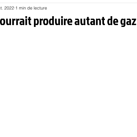
t. 2022
1 min de lecture
Habitat
Hors piste
Humeur et humour
Jur
ourrait produire autant de gaz
olitique
Psychologie
Résilience
Santé
Sociologie
Informatique