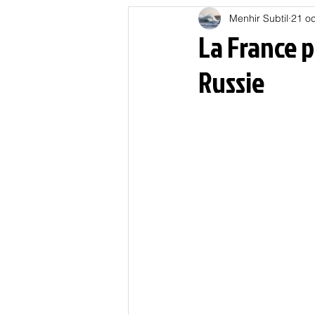
Menhir Subtil
21 oc
Education
Energies
La France p
Russie
Nature
Oligarchie
P
Spiritualités
Low tech