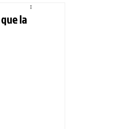
idique
Local
 que la
Sciences