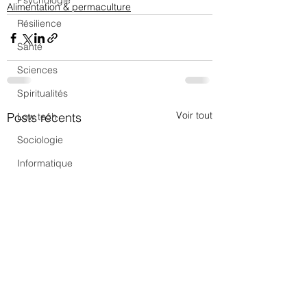
Psychologie
Alimentation & permaculture
Résilience
Santé
Sciences
Spiritualités
Voir tout
Posts récents
Low tech
Sociologie
Informatique