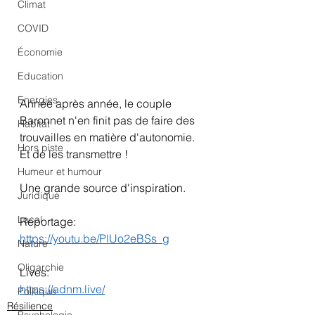
Climat
COVID
Économie
Education
Energies
Année après année, le couple 
Baronnet n'en finit pas de faire des 
Habitat
trouvailles en matière d'autonomie. 
Hors piste
Et de les transmettre !
Humeur et humour
Une grande source d'inspiration.
Juridique
Local
Reportage:
https://youtu.be/PlUo2eBSs_g
Nature
Oligarchie
Lives:
https://adnm.live/
Politique
Résilience