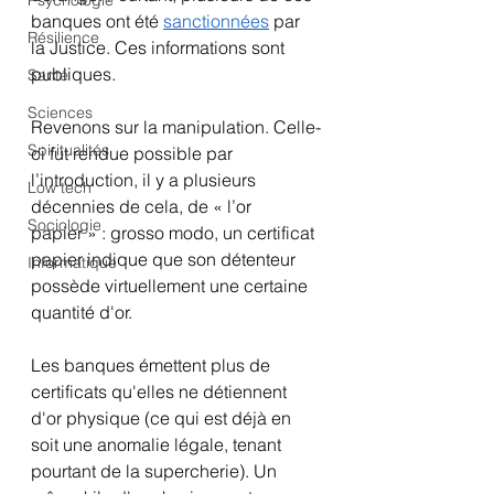
Psychologie
banques ont été 
sanctionnées
 par 
Résilience
la Justice. Ces informations sont 
publiques.
Santé
Sciences
Revenons sur la manipulation. Celle-
Spiritualités
ci fut rendue possible par 
l’introduction, il y a plusieurs 
Low tech
décennies de cela, de « l’or 
Sociologie
papier » : grosso modo, un certificat 
papier indique que son détenteur 
Informatique
possède virtuellement une certaine 
quantité d'or.
Les banques émettent plus de 
certificats qu'elles ne détiennent 
d'or physique (ce qui est déjà en 
soit une anomalie légale, tenant 
pourtant de la supercherie). Un 