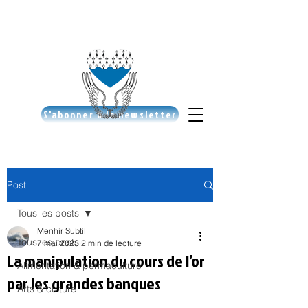
S'abonner à la newsletter
Post
Tous les posts
Menhir Subtil
Tous les posts
7 mai 2023
2 min de lecture
La manipulation du cours de l’or
Alimentation & permaculture
par les grandes banques
Arts & culture