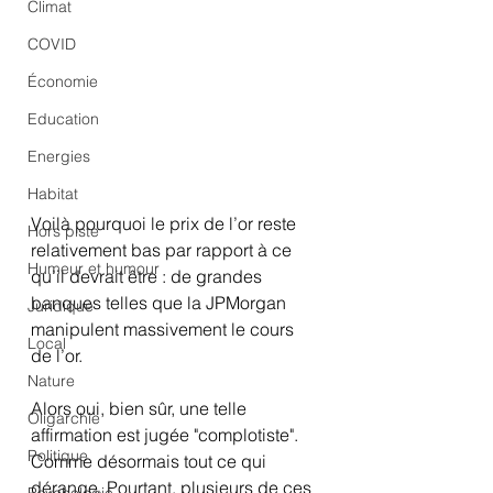
Climat
COVID
Économie
Education
Energies
Habitat
Voilà pourquoi le prix de l’or reste 
Hors piste
relativement bas par rapport à ce 
Humeur et humour
qu’il devrait être : de grandes 
banques telles que la JPMorgan 
Juridique
manipulent massivement le cours 
Local
de l’or. 
Nature
Alors oui, bien sûr, une telle 
Oligarchie
affirmation est jugée "complotiste". 
Politique
Comme désormais tout ce qui 
dérange. Pourtant, plusieurs de ces 