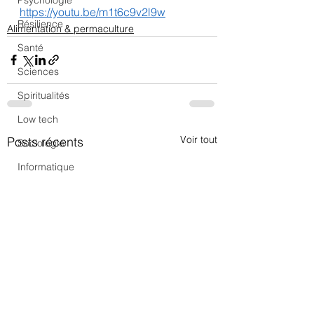
Psychologie
https://youtu.be/m1t6c9v2l9w
Résilience
Alimentation & permaculture
Santé
Sciences
Spiritualités
Low tech
Voir tout
Posts récents
Sociologie
Informatique