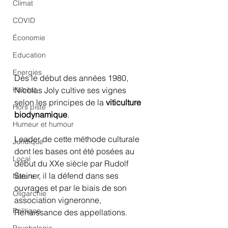
Climat
COVID
Économie
Education
Energies
Dès le début des années 1980, 
Nicolas Joly cultive ses vignes 
Habitat
selon les principes de la 
viticulture 
Hors piste
biodynamique
.
Humeur et humour
Leader de cette méthode culturale 
Juridique
dont les bases ont été posées au 
Local
début du XXe siècle par Rudolf 
Steiner, il la défend dans ses 
Nature
ouvrages et par le biais de son 
Oligarchie
association vigneronne, 
Politique
Renaissance des appellations.