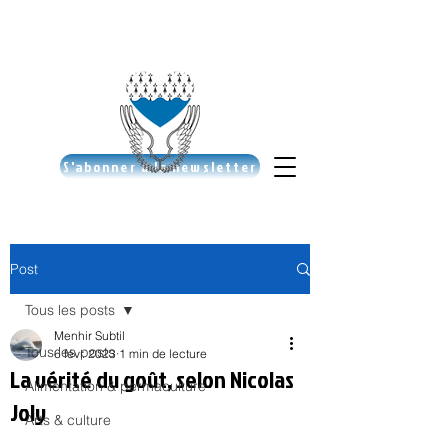
S'abonner à la newsletter
Post
Tous les posts
Menhir Subtil
Tous les posts
6 févr. 2023
1 min de lecture
La vérité du goût, selon Nicolas
Alimentation & permaculture
Joly
Arts & culture