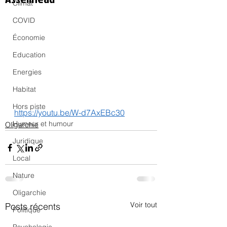
Climat
COVID
Économie
Education
Energies
Habitat
Hors piste
https://youtu.be/W-d7AxEBc30
Humeur et humour
Oligarchie
Juridique
Local
Nature
Oligarchie
Voir tout
Posts récents
Politique