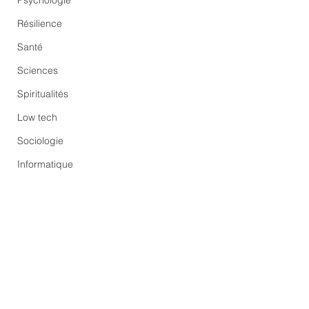
Psychologie
Résilience
Santé
Sciences
Spiritualités
Low tech
Sociologie
Informatique
Commentaires
L’Union Européenne du
Comment l’oligarchi
Rédigez un commentaire...