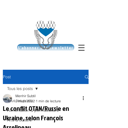
S'abonner à la newsletter
Post
Tous les posts
Menhir Subtil
Tous les posts
2 mars 2022
1 min de lecture
Le conflit OTAN/Russie en
Alimentation & permaculture
Ukraine, selon François
Arts & culture
Asselineau