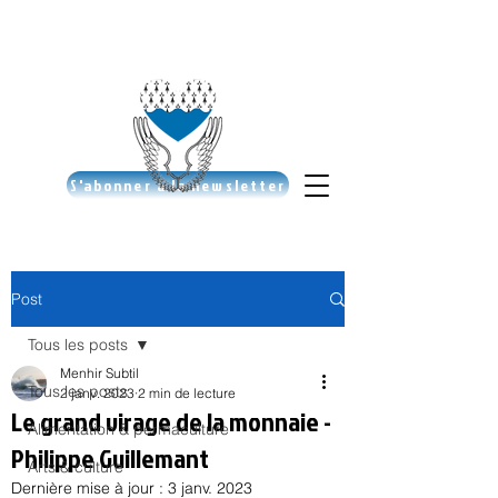
S'abonner à la newsletter
Post
Tous les posts
Menhir Subtil
Tous les posts
2 janv. 2023
2 min de lecture
Le grand virage de la monnaie -
Alimentation & permaculture
Philippe Guillemant
Arts & culture
Dernière mise à jour :
3 janv. 2023