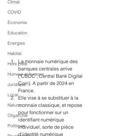
Climat
COVID
Économie
Education
Energies
Habitat
La monnaie numérique des 
Hors piste
banques centrales arrive 
Humeur et humour
("CBDC", Central Bank Digital 
Coin). A partir de 2024 en 
Juridique
France.
Local
Elle vise à se substituer à la 
monnaie classique, et repose 
Nature
pour fonctionner sur un 
Oligarchie
identifiant numérique 
Politique
individuel, sorte de pièce 
d'identité numérique 