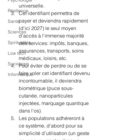
Psychologie
universelle.
Résilience
Cet identifiant permettra de 
payer et deviendra rapidement 
Santé
(d'ici 2027) le seul moyen 
Sciences
d'accès à l'immense majorité 
Spiritualités
des services: impôts, banques, 
assurances, transports, soins 
Low tech
médicaux, loisirs, etc.
Sociologie
Pour éviter de perdre ou de se 
faire voler cet identifiant devenu 
Informatique
incontournable, il deviendra 
biométrique (puce sous-
cutanée, nanoparticules 
injectées, marquage quantique 
dans l'os).
Les populations adhéreront à 
ce système, d'abord pour sa 
simplicité d'utilisation (un geste 