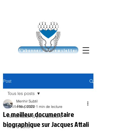
S'abonner à la newsletter
Post
Tous les posts
Menhir Subtil
Tous les posts
4 févr. 2022
1 min de lecture
Le meilleur documentaire
Alimentation & permaculture
biographique sur Jacques Attali
Arts & culture