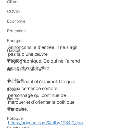
Climat
COVID
Économie
Education
Energies
Annonçons le d’entrée, il ne s’agit 
Habitat
pas là d’une œuvre 
Hors piste
hagiographique. Ce qui ne l’a rend 
pas moins objective.
Humeur et humour
Juridique
Passionnant et éclairant. De quoi 
mieux cerner ce sombre 
Local
personnage qui continue de 
Nature
marquer et d’orienter la politique 
française. 
Oligarchie
Politique
https://odysee.com/@elby1984:0/Jac