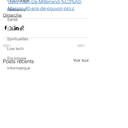
Psychologie
ques-Attali-De-Mitterrand-%C3%A0-
Macron-40-ans-de-pouvoir-pro:c
Résilience
Oligarchie
Santé
Sciences
Spiritualités
Low tech
Sociologie
Voir tout
Posts récents
Informatique