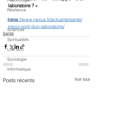
Psychologie
laboratoire ? »
Résilience
https://www.nexus.fr/actualite/sante/
Santé
mpox-sorti-dun-laboratoire/
Sciences
Santé
Spiritualités
Low tech
Sociologie
Informatique
Voir tout
Posts récents