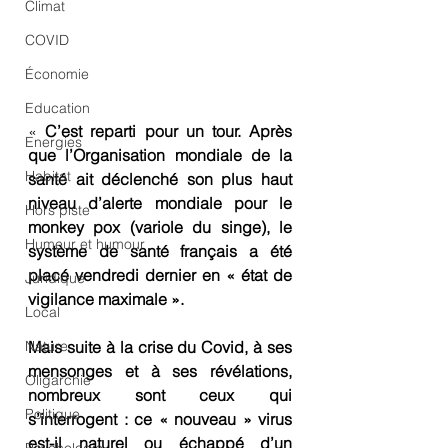
Climat
COVID
Économie
Education
« 
C’est reparti pour un tour. Après 
Energies
que l’Organisation mondiale de la 
Habitat
santé ait déclenché son plus haut 
niveau d’alerte mondiale pour le 
Hors piste
monkey pox (variole du singe), le 
Humeur et humour
système de santé français a été 
placé vendredi dernier en « état de 
Juridique
vigilance maximale ».
Local
Nature
Mais suite à la crise du Covid, à ses 
mensonges et à ses révélations, 
Oligarchie
nombreux sont ceux qui 
Politique
s’interrogent : ce « nouveau » virus 
est-il naturel ou échappé d’un 