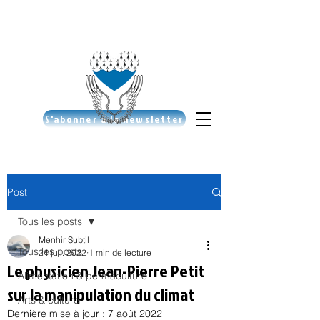
S'abonner à la newsletter
Post
Tous les posts
Menhir Subtil
Tous les posts
24 juil. 2022
1 min de lecture
Le physicien Jean-Pierre Petit
Alimentation & permaculture
sur la manipulation du climat
Arts & culture
Dernière mise à jour :
7 août 2022