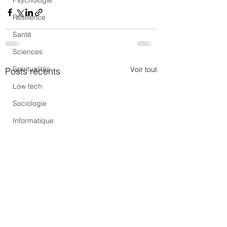
Psychologie
Résilience
Santé
Sciences
Spiritualités
Voir tout
Posts récents
Low tech
Sociologie
Informatique