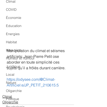
Climat
COVID
Économie
Education
Energies
Habitat
Hors piste
Manipulation du climat et séismes 
artificiels: Jean-Pierre Petit ose 
Humeur et humour
aborder en toute simplicité ces 
Juridique
sujets qu’il a frôlés durant carrière.
Local
https://odysee.com/@Climat-
Nature
Artificiel:e/JP_PETIT_210615:5
Oligarchie
Climat
Politique
Oligarchie