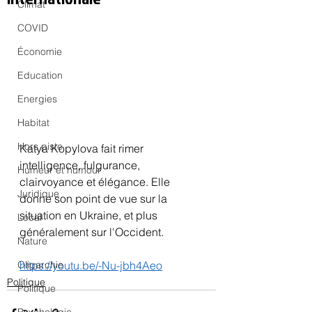
Climat
COVID
Économie
Education
Energies
Habitat
Hors piste
Katya Kopylova fait rimer 
intelligence, fulgurance, 
Humeur et humour
clairvoyance et élégance. Elle 
Juridique
donne son point de vue sur la 
situation en Ukraine, et plus 
Local
généralement sur l'Occident.
Nature
Oligarchie
https://youtu.be/-Nu-jbh4Aeo
Politique
Politique