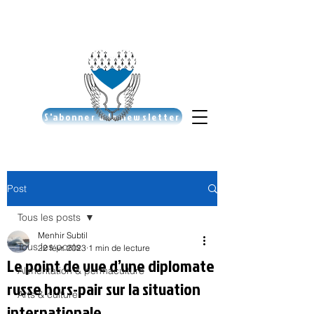
S'abonner à la newsletter
Post
Tous les posts
Menhir Subtil
Tous les posts
22 févr. 2023
1 min de lecture
Le point de vue d’une diplomate
Alimentation & permaculture
russe hors-pair sur la situation
Arts & culture
internationale