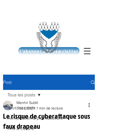
S'abonner à la newsletter
Post
Tous les posts
Menhir Subtil
Tous les posts
3 oct. 2021
1 min de lecture
Le risque de cyberattaque sous
Alimentation & permaculture
faux drapeau
Arts & culture