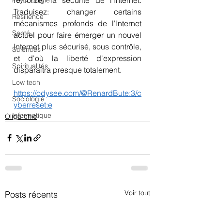
Psychologie
Traduisez: changer certains 
Résilience
mécanismes profonds de l'Internet 
Santé
actuel pour faire émerger un nouvel 
Internet plus sécurisé, sous contrôle, 
Sciences
et d'où la liberté d'expression 
Spiritualités
disparaîtra presque totalement.
Low tech
https://odysee.com/@RenardBute:3/c
Sociologie
yberreset:e
Informatique
Oligarchie
Voir tout
Posts récents