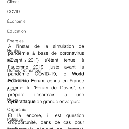
Climat
COVID
Économie
Education
Energies
A l'instar de la simulation de 
Habitat
pandémie à base de coronavirus 
("Event 201") s'étant tenue à 
Hors piste
l'automne 2019, juste avant la 
Humeur et humour
pandémie COVID-19, le 
World 
Juridique
Economic Forum
, connu en France 
comme le "Forum de Davos", se 
Local
prépare désormais à une 
Nature
cyberattaque
 de grande envergure.
Oligarchie
Et là encore, il est question 
Politique
d'opportunité, dans ce cas pour 
renforcer la sécurité de l'Internet. 