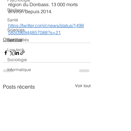
Psychologie
région du Donbass. 13 000 morts 
Résilience
environ depuis 2014.
Santé
https://twitter.com/cnews/status/1498
Sciences
585096944857088?s=21
Oligarchie
Spiritualités
Low tech
Sociologie
Informatique
Voir tout
Posts récents