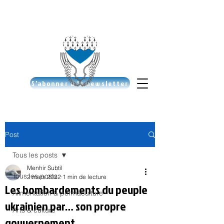
S'abonner à la newsletter
Post
Tous les posts
Menhir Subtil
Tous les posts
2 mars 2022
1 min de lecture
Les bombardements du peuple
Alimentation & permaculture
ukrainien par… son propre
Arts & culture
gouvernement