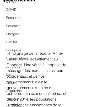
Climat
COVID
Économie
Education
Energies
Habitat
Hors piste
Témoignage de la reporter Anne-
Humeur et humour
Laure Bonnel actuellement au 
Donbass. Une vérité à l’opposé du 
Juridique
message des médias mainstream 
Local
occidentaux et de nos 
gouvernements: c’est le 
Nature
gouvernement ukrainien qui 
Oligarchie
bombarde en ce moment même, et 
Politique
depuis 2014, les populations 
ukrainiennes russophones de la 