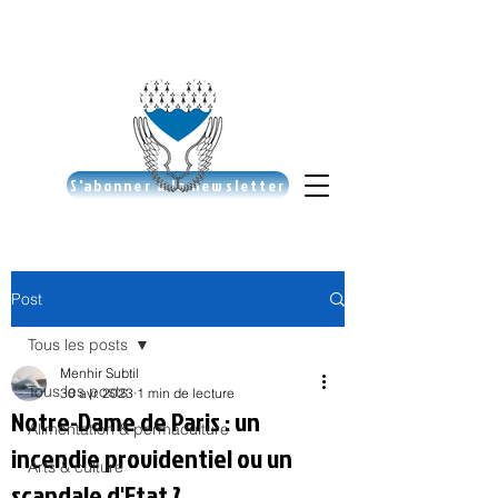
S'abonner à la newsletter
Post
Tous les posts
Menhir Subtil
Tous les posts
30 avr. 2023
1 min de lecture
Notre-Dame de Paris : un
Alimentation & permaculture
incendie providentiel ou un
Arts & culture
scandale d'Etat ?