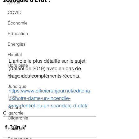
Climat
COVID
Économie
Education
Energies
Habitat
L'article le plus détaillé sur le sujet 
Hors piste
(datant de 2019) avec en bas de 
page des compléments récents.
Humeur et humour
Juridique
https://www.officierunjour.net/editoria
Local
ux/notre-dame-un-incendie-
providentiel-ou-un-scandale-d-etat/
Nature
Oligarchie
Oligarchie
Politique