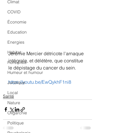
Climat
COVID
Économie
Education
Energies
Habitat
Jérémie Mercier détricote l'arnaque 
intégrale, et délétère, que constitue 
Hors piste
le dépistage du cancer du sein.
Humeur et humour
https://youtu.be/EwQykhF1ni8
Juridique
Local
Santé
Nature
Oligarchie
Politique