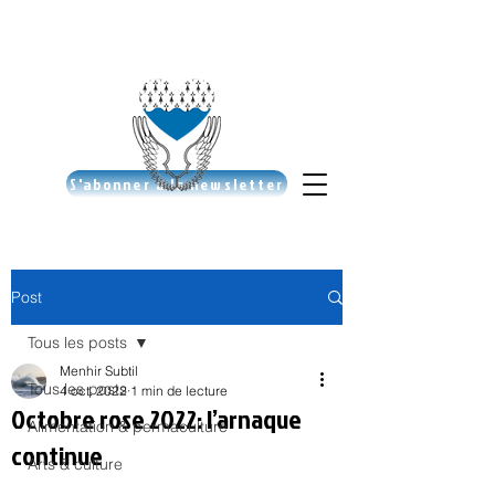
S'abonner à la newsletter
Post
Tous les posts
Menhir Subtil
Tous les posts
4 oct. 2022
1 min de lecture
Octobre rose 2022: l’arnaque
Alimentation & permaculture
continue
Arts & culture