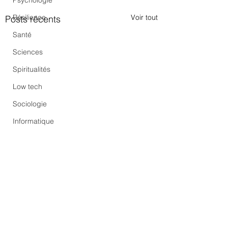
Psychologie
Voir tout
Résilience
Posts récents
Santé
Sciences
Spiritualités
Low tech
Sociologie
Informatique
Commentaires