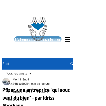
S'abonner à la newsletter
Post
Tous les posts
Menhir Subtil
Tous les posts
3 déc. 2021
1 min de lecture
Pfizer, une entreprise "qui vous
Alimentation & permaculture
veut du bien" - par Idriss
Arts & culture
Aberkane