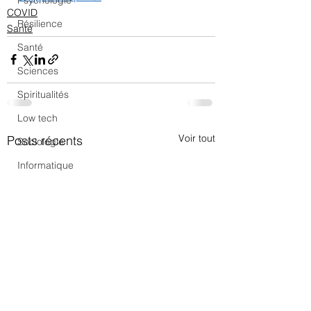
Psychologie
COVID
Résilience
Santé
Santé
Sciences
Spiritualités
Low tech
Voir tout
Posts récents
Sociologie
Informatique