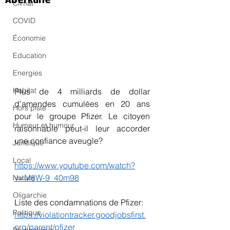
Climat
COVID
Économie
Education
Energies
Habitat
Plus de 4 milliards de dollar 
d'amendes cumulées en 20 ans 
Hors piste
pour le groupe Pfizer. Le citoyen 
Humeur et humour
raisonnable peut-il leur accorder 
une confiance aveugle?
Juridique
Local
https://www.youtube.com/watch?
v=M8W-9_40m98
Nature
Oligarchie
Liste des condamnations de Pfizer:
Politique
https://violationtracker.goodjobsfirst.
org/parent/pfizer