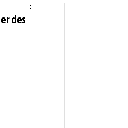
idique
Local
ger des
Sciences