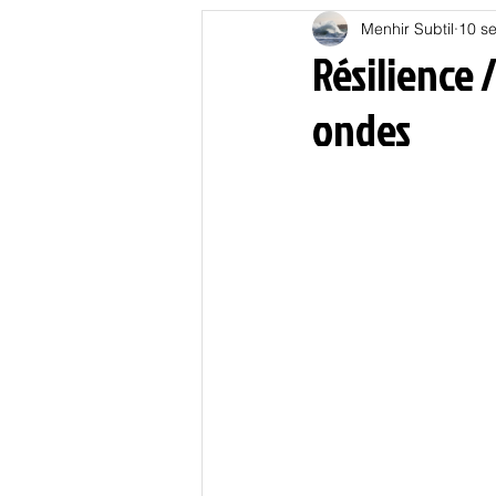
Menhir Subtil
10 se
Education
Energies
Résilience 
ondes
Nature
Oligarchie
P
Spiritualités
Low tech