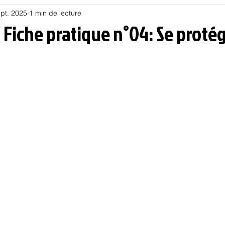
pt. 2025
1 min de lecture
Habitat
Hors piste
Humeur et humour
Jur
/ Fiche pratique n°04: Se proté
olitique
Psychologie
Résilience
Santé
Sociologie
Informatique