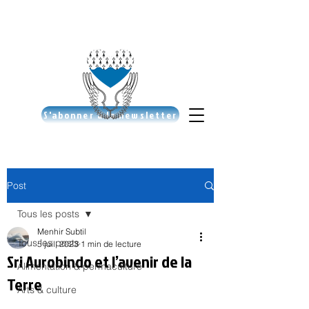
S'abonner à la newsletter
Post
Tous les posts
Menhir Subtil
Tous les posts
5 juil. 2023
1 min de lecture
Sri Aurobindo et l’avenir de la
Alimentation & permaculture
Terre
Arts & culture