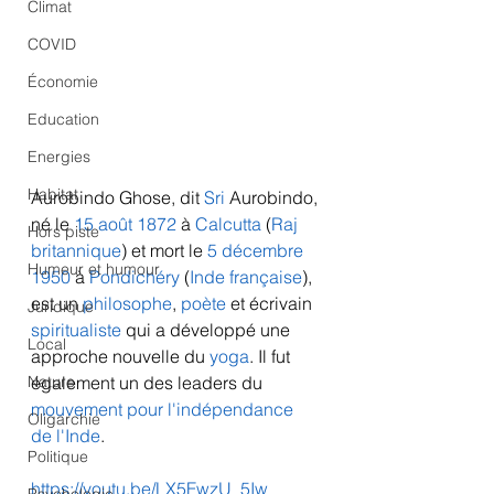
Climat
COVID
Économie
Education
Energies
Habitat
Aurobindo Ghose, dit 
Sri
 Aurobindo, 
né le 
15
août
1872
 à 
Calcutta
 (
Raj 
Hors piste
britannique
) et mort le 
5
décembre
Humeur et humour
1950
 à 
Pondichéry
 (
Inde française
), 
est un 
philosophe
, 
poète
 et écrivain 
Juridique
spiritualiste
 qui a développé une 
Local
approche nouvelle du 
yoga
. Il fut 
également un des leaders du 
Nature
mouvement pour l'indépendance 
Oligarchie
de l'Inde
.
Politique
https://youtu.be/LX5FwzU_5Iw