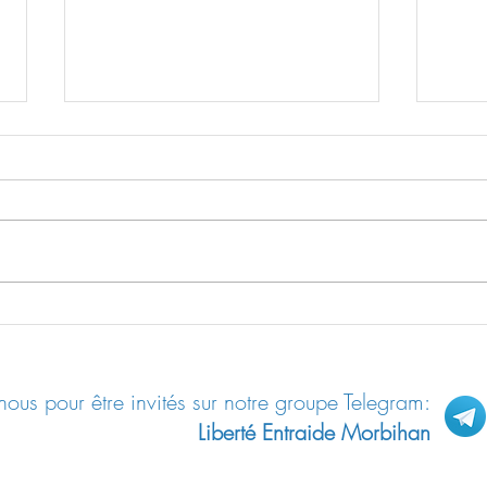
Peut-on recréer une
Effet
AGRICULTURE VIVANTE ? Éric
des v
Petiot - Conférence Guadeloupe
2026
ous pour être invités sur notre groupe Telegram:
Liberté Entraide Morbihan