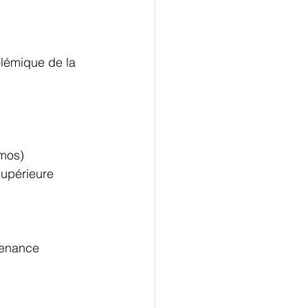
olémique de la 
omos)
supérieure
tenance 