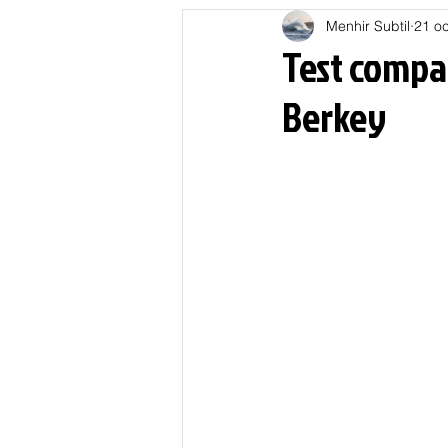
Menhir Subtil
21 oc
Education
Energies
Test compar
Berkey
Nature
Oligarchie
P
Spiritualités
Low tech