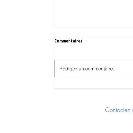
Commentaires
Rédigez un commentaire...
L'évolution inquiétante de la
pêche bretonne
Contactez n