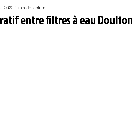
t. 2022
1 min de lecture
Habitat
Hors piste
Humeur et humour
Jur
atif entre filtres à eau Doulton
olitique
Psychologie
Résilience
Santé
Sociologie
Informatique