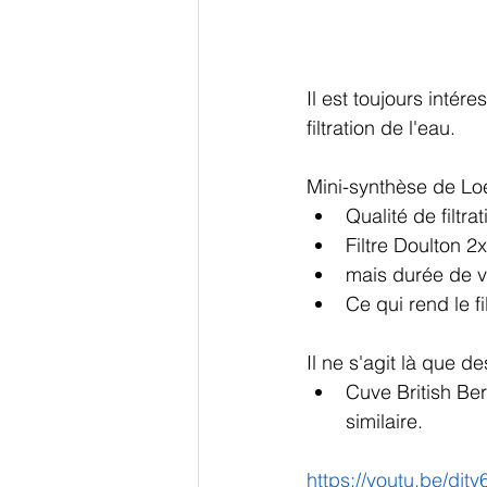
Il est toujours intér
filtration de l'eau.
Mini-synthèse de Lo
Qualité de filtrat
Filtre Doulton 
mais durée de vi
Ce qui rend le f
Il ne s'agit là que d
Cuve British Be
similaire.
https://youtu.be/dj