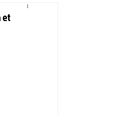
idique
Local
 et
Sciences