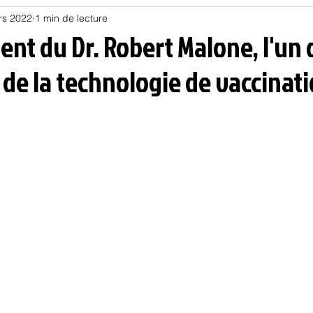
rs 2022
1 min de lecture
Habitat
Hors piste
Humeur et humour
Jur
nt du Dr. Robert Malone, l'un 
de la technologie de vaccinati
olitique
Psychologie
Résilience
Santé
Sociologie
Informatique