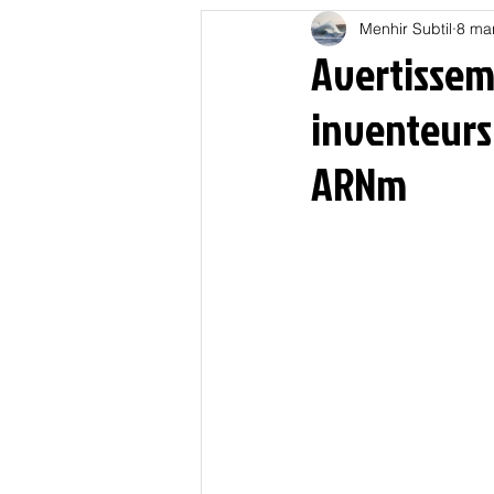
Menhir Subtil
8 ma
Education
Energies
Avertisseme
inventeurs 
Nature
Oligarchie
P
ARNm
Spiritualités
Low tech