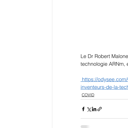
Le Dr Robert Malone 
technologie ARNm, en
 https://odysee.com/@Roms17:d/Avertissement-urgent-du-Dr.-Robert-Malone,-l'un-des-
inventeurs-de-la-te
COVID